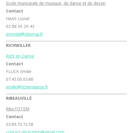
Ecole municipale de musique, de danse et de dessin
Contact
HAAS Lionel
03 88 95 29 43
e
mmdd@obernai.fr
RICHWILLER
Rich’ en Danse
Contact
FLUCK Emilie
07.45.00.03.88
emilie@richendanse.fr
RIBEAUVILLÉ
RiboTOTEM
Contact
03.89.73.72.58
contact.ribototem@gmail.com