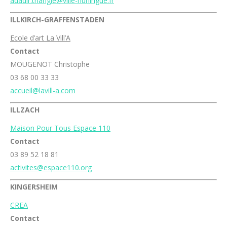
adadir.triangle@ville-huningue.fr
ILLKIRCH-GRAFFENSTADEN
Ecole d’art La Vill’A
Contact
MOUGENOT Christophe
03 68 00 33 33
accueil@lavill-a.com
ILLZACH
Maison Pour Tous Espace 110
Contact
03 89 52 18 81
activites@espace110.org
KINGERSHEIM
CREA
Contact