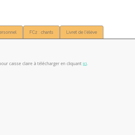
Personnel
FC2 : chants
Livret de l'élève
 pour caisse claire à télécharger en cliquant
ici
.