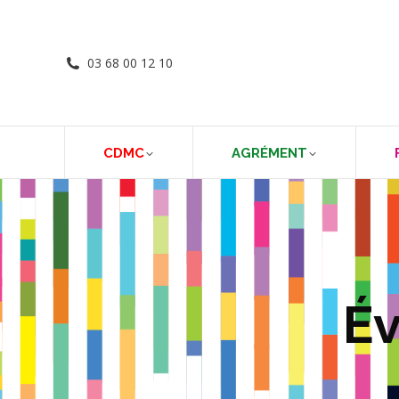
03 68 00 12 10
CDMC
AGRÉMENT
Év