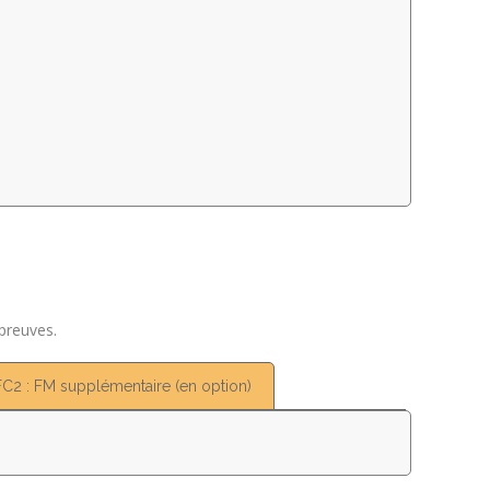
épreuves.
FC2 : FM supplémentaire (en option)