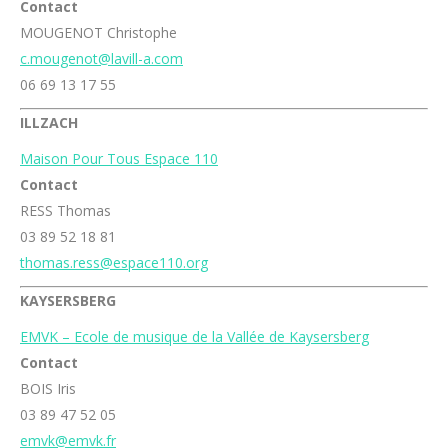
Contact
MOUGENOT Christophe
c.mougenot@lavill-a.com
06 69 13 17 55
ILLZACH
Maison Pour Tous Espace 110
Contact
RESS Thomas
03 89 52 18 81
thomas.ress@espace110.org
KAYSERSBERG
EMVK – Ecole de musique de la Vallée de Kaysersberg
Contact
BOIS Iris
03 89 47 52 05
emvk@emvk.fr