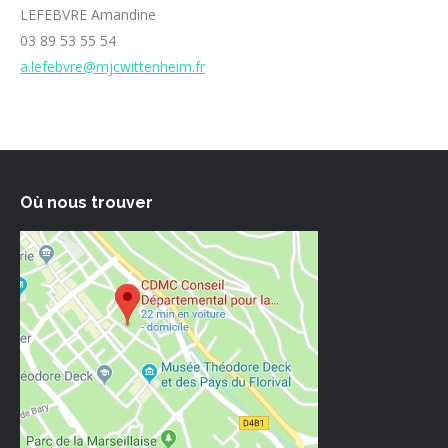
LEFEBVRE Amandine
03 89 53 55 54
a.lefebvre@mjcwittenheim.fr
Où nous trouver