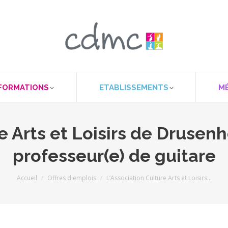
FORMATIONS
ETABLISSEMENTS
M
re Arts et Loisirs de Drusen
professeur(e) de guitare
Vous êtes ici :
Accueil
Offres d'emplois
L’Association Culture Arts et Loisirs…