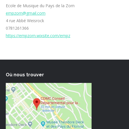
Ecole de Musique du Pays de la Zorn
empzorn@gmail.com
4 rue Abbé Weisrock
0781261366
https://empzorn.wixsite.com/empz
Où nous trouver