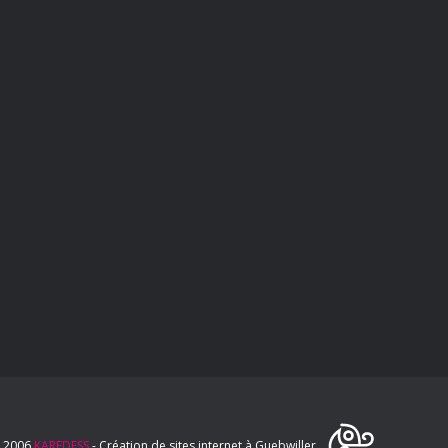
 2006
KAREDESS
- Création de sites internet à Guebwiller