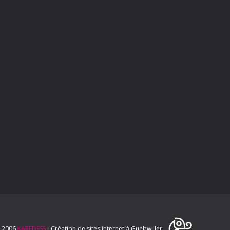
 2006
KAREDESS
- Création de sites internet à Guebwiller