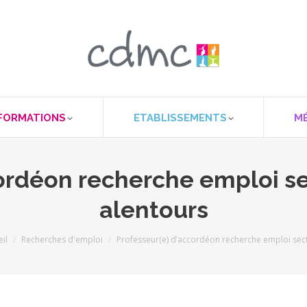
FORMATIONS
ETABLISSEMENTS
M
cordéon recherche emploi se
alentours
êtes ici :
il
Recherches d'emploi
Professeur(e) d’accordéon recherche emploi sec