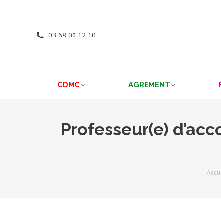
03 68 00 12 10
CDMC
AGRÉMENT
Professeur(e) d’ac
Vous 
Accue