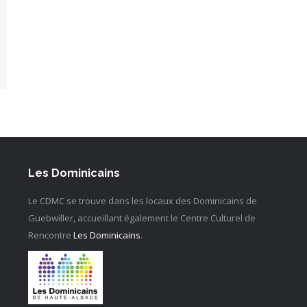
Les Dominicains
Le CDMC se trouve dans les locaux des Dominicains de
Guebwiller, accueillant également le Centre Culturel de
Rencontre
Les Dominicains
.