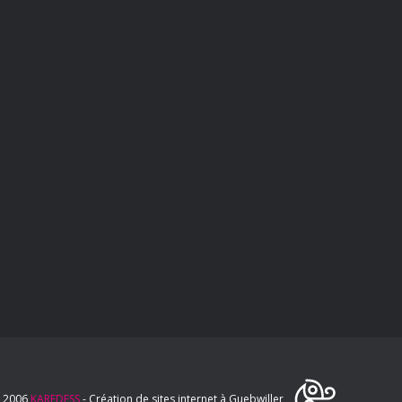
 2006
KAREDESS
- Création de sites internet à Guebwiller