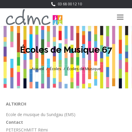
03 68 00 12 10
Écoles de Musique 67
Vous êtes ici :
Accueil
Écoles
Écoles de Musique
ALTKIRCH
Ecole de musique du Sundgau (EMS)
Contact
PETERSCHMITT Rémi