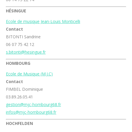
HÉSINGUE
Ecole de musique Jean-Louis Monticelli
Contact
BITONTI Sandrine
06 07 75 42 12
s.bitonti@hesingue.fr
HOMBOURG
Ecole de Musique (M.J.C)
Contact
FIMBEL Dominique
03.89.26.05.41
gestion@mjc-hombourg68.fr
infos@mjc-hombourg68.fr
HOCHFELDEN