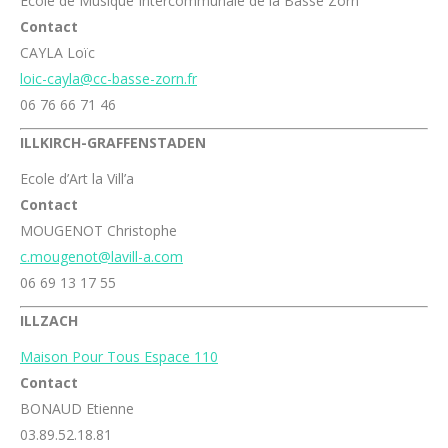
Ecole de Musique Intercommunale de la Basse Zorn
Contact
CAYLA Loïc
loic-cayla@cc-basse-zorn.fr
06 76 66 71 46
ILLKIRCH-GRAFFENSTADEN
Ecole d’Art la Vill’a
Contact
MOUGENOT Christophe
c.mougenot@lavill-a.com
06 69 13 17 55
ILLZACH
Maison Pour Tous Espace 110
Contact
BONAUD Etienne
03.89.52.18.81