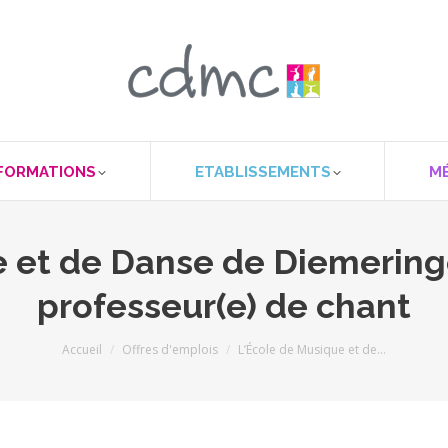
FORMATIONS
ETABLISSEMENTS
M
e et de Danse de Diemering
professeur(e) de chant
Vous êtes ici :
Accueil
Offres d'emplois
L’École de Musique et de…